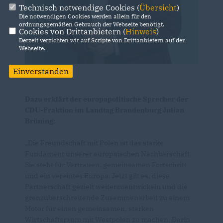
Technisch notwendige Cookies (
Übersicht
)
Die notwendigen Cookies werden allein für den
ordnungsgemäßen Gebrauch der Webseite benötigt.
Cookies von Drittanbietern (
Hinweis
)
Derzeit verzichten wir auf Scripte von Drittanbietern auf der
Webseite.
Einverstanden
Dazu erklärt der europapolitische Sprecher der
CDU-Fraktion im Landtag Brandenburg Julian
Brüning:
Die Freundschaft mit Polen ist das starke
Fundament unserer europäischen Nachbarschaft.
Sie steht für Vertrauen, gemeinsamen Fortschritt
und ein vereintes Europa. Jetzt gilt es, diese
Partnerschaft gezielt weiterzuentwickeln und die
grenzüberschreitende Zusammenarbeit zu einem
Motor für einen gemeinsamen, starken
Wirtschaftsraum mit Westpolen zu machen. Darin