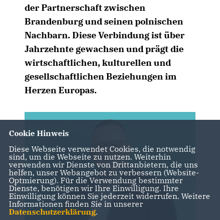
der Partnerschaft zwischen
Brandenburg und seinen polnischen
Nachbarn. Diese Verbindung ist über
Jahrzehnte gewachsen und prägt die
wirtschaftlichen, kulturellen und
gesellschaftlichen Beziehungen im
Herzen Europas.
Cookie Hinweis
Diese Webseite verwendet Cookies, die notwendig
sind, um die Webseite zu nutzen. Weiterhin
verwenden wir Dienste von Drittanbietern, die uns
helfen, unser Webangebot zu verbessern (Website-
Optmierung). Für die Verwendung bestimmter
Dienste, benötigen wir Ihre Einwilligung. Ihre
Einwilligung können Sie jederzeit widerrufen. Weitere
Informationen finden Sie in unserer
Datenschutzerklärung
.