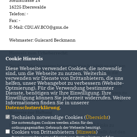
Steinstrasse 14
16225 Eberswalde
Telefon: -
Fax: -
E-Mail: CDU.AV.BCO@gmx.de
Webmaster: Guiscard Beckmann
Hinweis zum Urheberrecht:
Cookie Hinweis
Bei dem Inhalt unserer Internetseiten handelt es sich um
Diese Webseite verwendet Cookies, die notwendig
urheberrechtlich geschützte Werke. Wir gestatten die
sind, um die Webseite zu nutzen. Weiterhin
verwenden wir Dienste von Drittanbietern, die uns
Übernahme von Texten in Datenbestände, die
helfen, unser Webangebot zu verbessern (Website-
ausschließlich für den privaten Gebrauch eines Nutzers
Optmierung). Für die Verwendung bestimmter
Dienste, benötigen wir Ihre Einwilligung. Ihre
bestimmt sind. Die Übernahme und Nutzung der Daten zu
Einwilligung können Sie jederzeit widerrufen. Weitere
anderen Zwecken bedarf der schriftlichen Zustimmung.
Informationen finden Sie in unserer
Datenschutzerklärung
.
Hinweis zur Haftung
Technisch notwendige Cookies (
Übersicht
)
Die notwendigen Cookies werden allein für den
Im Rahmen unseres Dienstes werden auch Links zu
ordnungsgemäßen Gebrauch der Webseite benötigt.
Cookies von Drittanbietern (
Hinweis
)
Internetinhalten anderer Anbieter bereitgestellt. Auf den