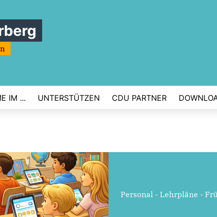
rberg
rn
 IM ...
UNTERSTÜTZEN
CDU PARTNER
DOWNLO
Personal - Lehrpläne - F