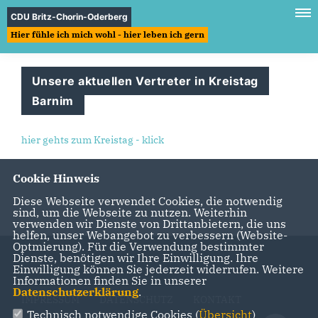
CDU Britz-Chorin-Oderberg
Hier fühle ich mich wohl - hier leben ich gern
Unsere aktuellen Vertreter in Kreistag
Barnim
hier gehts zum Kreistag - klick
Cookie Hinweis
Diese Webseite verwendet Cookies, die notwendig
sind, um die Webseite zu nutzen. Weiterhin
verwenden wir Dienste von Drittanbietern, die uns
helfen, unser Webangebot zu verbessern (Website-
Optmierung). Für die Verwendung bestimmter
Dienste, benötigen wir Ihre Einwilligung. Ihre
Einwilligung können Sie jederzeit widerrufen. Weitere
Informationen finden Sie in unserer
Datenschutzerklärung
.
IMPRESSUM
DATENSCHUTZ
KONTAKT
Technisch notwendige Cookies (
Übersicht
)