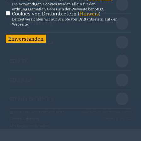
CDU Kreisverband Barnim
Die notwendigen Cookies werden allein für den
ordnungsgemäßen Gebrauch der Webseite benötigt.
Cookies von Drittanbietern (
Hinweis
)
Derzeit verzichten wir auf Scripte von Drittanbietern auf der
CDU Brandenburg
Webseite.
Einverstanden
CDU Deutschlands
CDU TV
CDU plus
CDU im Bundestag
@2026 CDU AmtsVerband Britz-
Realisation: Sharkness Media
Chorin-Oderberg
GmbH & Co. KG
Alle Rechte vorbehalten.