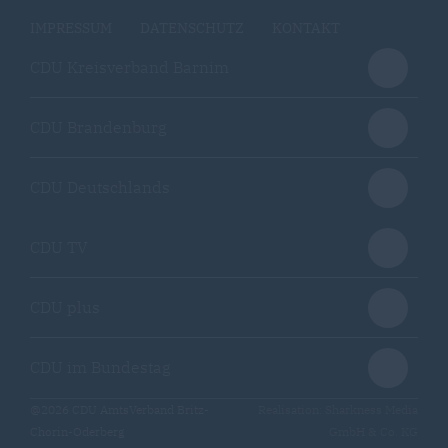
IMPRESSUM
DATENSCHUTZ
KONTAKT
CDU Kreisverband Barnim
CDU Brandenburg
CDU Deutschlands
CDU TV
CDU plus
CDU im Bundestag
@2026 CDU AmtsVerband Britz-
Realisation: Sharkness Media
Chorin-Oderberg
GmbH & Co. KG