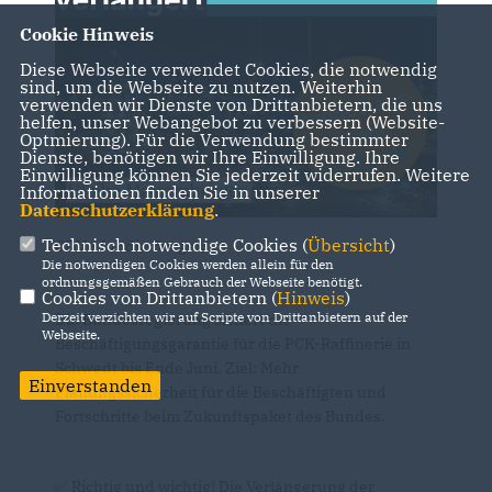
Cookie Hinweis
Diese Webseite verwendet Cookies, die notwendig
sind, um die Webseite zu nutzen. Weiterhin
verwenden wir Dienste von Drittanbietern, die uns
helfen, unser Webangebot zu verbessern (Website-
Optmierung). Für die Verwendung bestimmter
Dienste, benötigen wir Ihre Einwilligung. Ihre
Einwilligung können Sie jederzeit widerrufen. Weitere
Informationen finden Sie in unserer
Datenschutzerklärung
.
Technisch notwendige Cookies (
Übersicht
)
CDU - für die Bürger
Die notwendigen Cookies werden allein für den
ordnungsgemäßen Gebrauch der Webseite benötigt.
Cookies von Drittanbietern (
Hinweis
)
Derzeit verzichten wir auf Scripte von Drittanbietern auf der
Die Bundesregierung sichert die
Webseite.
Beschäftigungsgarantie für die PCK-Raffinerie in
Schwedt bis Ende Juni. Ziel: Mehr
Einverstanden
Planungssicherheit für die Beschäftigten und
Fortschritte beim Zukunftspaket des Bundes.
✅ Richtig und wichtig! Die Verlängerung der