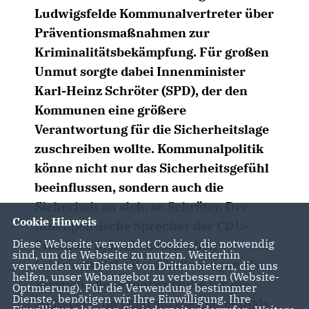
Ludwigsfelde Kommunalvertreter über
Präventionsmaßnahmen zur
Kriminalitätsbekämpfung. Für großen
Unmut sorgte dabei Innenminister
Karl-Heinz Schröter (SPD), der den
Kommunen eine größere
Verantwortung für die Sicherheitslage
zuschreiben wollte. Kommunalpolitik
könne nicht nur das Sicherheitsgefühl
beeinflussen, sondern auch die
Sicherheit an sich, so Schröter. Der
Cookie Hinweis
Innenpolitische Sprecher der CDU-
Diese Webseite verwendet Cookies, die notwendig
Fraktion, Björn Lakenmacher,
sind, um die Webseite zu nutzen. Weiterhin
kritisierte Schröters Äußerungen als
verwenden wir Dienste von Drittanbietern, die uns
helfen, unser Webangebot zu verbessern (Website-
Versuch, die Verantwortung für die
Optmierung). Für die Verwendung bestimmter
Dienste, benötigen wir Ihre Einwilligung. Ihre
Sicherheit im Land auf die kommunale