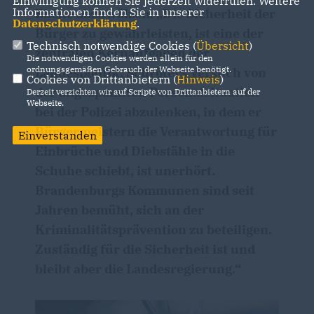
Einwilligung können Sie jederzeit widerrufen. Weitere
Informationen finden Sie in unserer
Ebene abzuwälzen. „Die Sicherheit der
Datenschutzerklärung
.
Bürger zu gewährleisten, ist eine der
Technisch notwendige Cookies (
Übersicht
)
zentralen Kernaufgaben der
Die notwendigen Cookies werden allein für den
ordnungsgemäßen Gebrauch der Webseite benötigt.
Landespolitik. Schröters Versuch von
Cookies von Drittanbietern (
Hinweis
)
der angespannten Personalsituation
Derzeit verzichten wir auf Scripte von Drittanbietern auf der
Webseite.
bei der Polizei abzulenken, in dem er
Bürgermeistern die Verantwortung für
Einverstanden
Einbrüche und Diebstähle in die
Schuhe schiebt, ist unerhört.
Brandenburgs Kommunen sind seit
Jahren bemüht, sich an der
Kriminalitätsprävention zu beteiligen.
Zuständig für die Sicherheit ist und
bleibt aber die Landesregierung.“