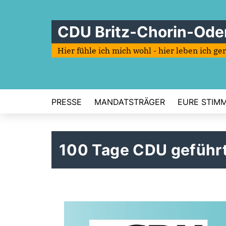
CDU Britz-Chorin-Ode
Hier fühle ich mich wohl - hier leben ich ge
PRESSE
MANDATSTRÄGER
EURE STIMME
100 Tage CDU geführt