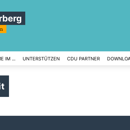
rberg
rn
 IM ...
UNTERSTÜTZEN
CDU PARTNER
DOWNLO
t