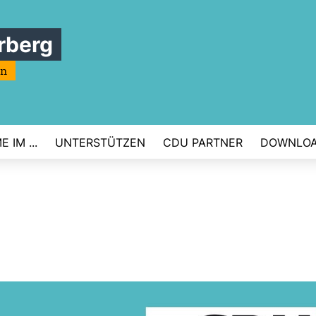
rberg
rn
 IM ...
UNTERSTÜTZEN
CDU PARTNER
DOWNLO